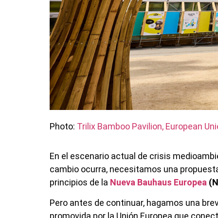
Photo:
Trilix Bamboo Pavilion, European U
En el escenario actual de crisis medioambi
cambio
ocurra, necesitamos una propuesta 
principios de la
Nueva Bauhaus Europea
(N
Pero antes de continuar, hagamos una bre
promovida por la Unión Europea que conecta