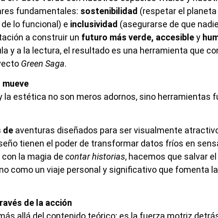
ilares fundamentales:
sostenibilidad
(respetar el planeta
 de lo funcional) e
inclusividad
(asegurarse de que nadie
itación a construir un
futuro más verde, accesible
y
hu
ula y a la lectura, el resultado es una herramienta que
yecto
Green Saga
.
s mueve
 y la estética no son meros adornos, sino herramientas
s de
aventuras diseñados para ser visualmente atractiv
 diseño tienen el poder de transformar datos fríos en se
o con la magia de
contar historias
, hacemos que salvar el
sino como un viaje personal y significativo que fomenta 
través de la acción
s allá del contenido teórico; es la fuerza motriz detrás